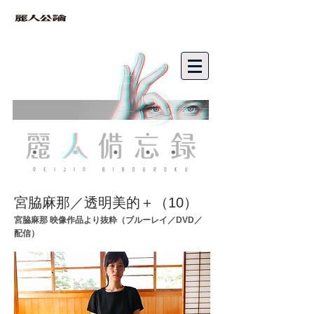
bibouroku
宮脇麻那／透明美的＋（10
）
宮脇麻那 映像作品より抜粋（ブルーレイ／DVD／
配信）