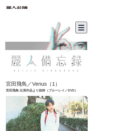
bibouroku
宮田飛鳥／Venus（1）
宮田飛鳥 出演作品より抜粋（ブルーレイ／DVD）