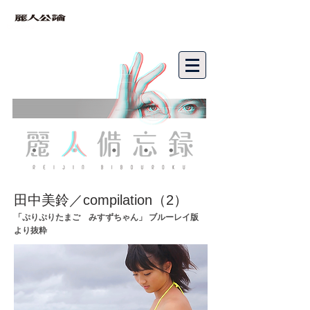
bibouroku
田中美鈴／compilation（2）
「ぷりぷりたまご みすずちゃん」 ブルーレイ版
より抜粋