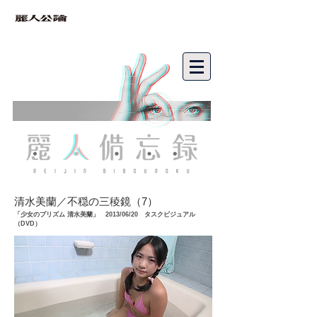
bibouroku
清水美蘭／不穏の三稜鏡（7）
「少女のプリズム 清水美蘭」 2013/06/20 タスクビジュアル
（DVD）