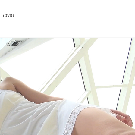
 （DVD）