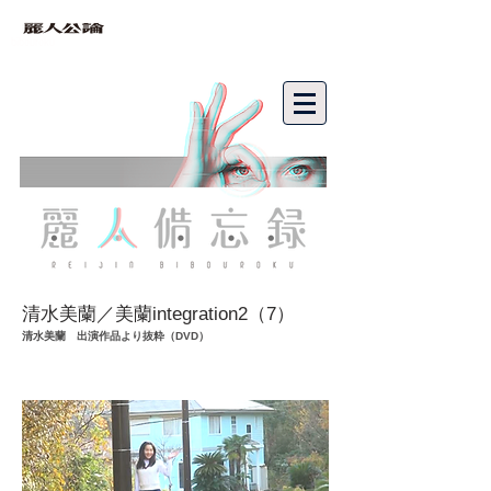
bibouroku
清水美蘭／美蘭integration2（7）
清水美蘭 出演作品より抜粋（DVD）