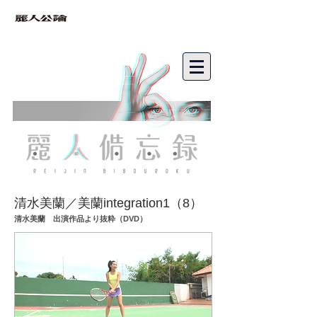
bibouroku
清水美蘭／美蘭integration1（8）
清水美蘭 出演作品より抜粋（DVD）