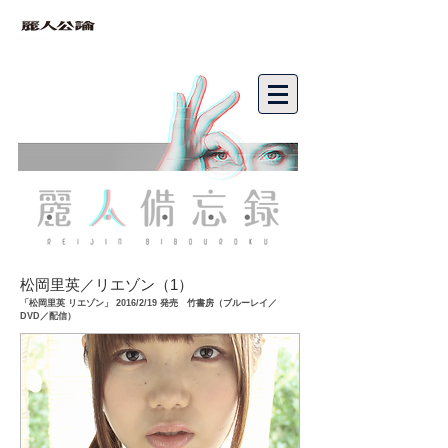
bibouroku
松岡里英／リエゾン（1
）
「松岡里英 リエゾン」 2016/2/19 発売 竹書房（ブルーレイ／
DVD／配信）