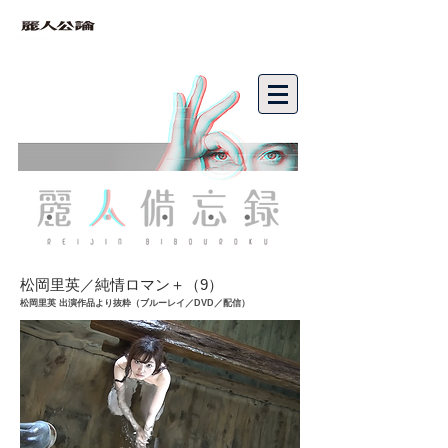
bibouroku
松岡里英／純情ロマン＋（9
）
松岡里英
出演作品より抜粋（ブルーレイ／DVD／配信）