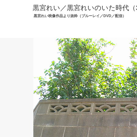
黒宮れい／黒宮れいのいた時代（
黒宮れい映像作品より抜粋（ブルーレイ／DVD／配信）