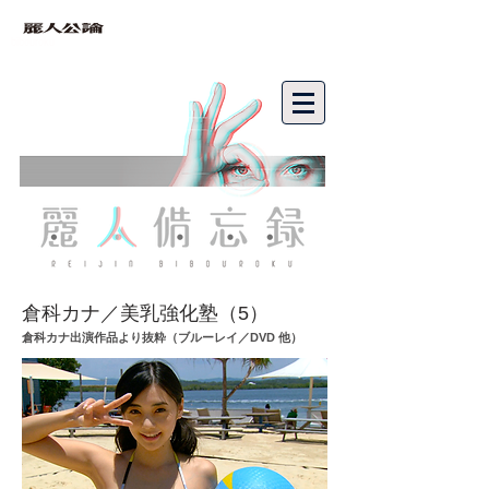
bibouroku
倉科カナ／美乳強化塾（5）
倉科カナ出演作品より抜粋（ブルーレイ／DVD 他）