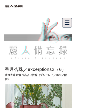
bibouroku
香月杏珠／excerptions2（6）
香月杏珠 映像作品より抜粋（ブルーレイ／DVD／配
信）