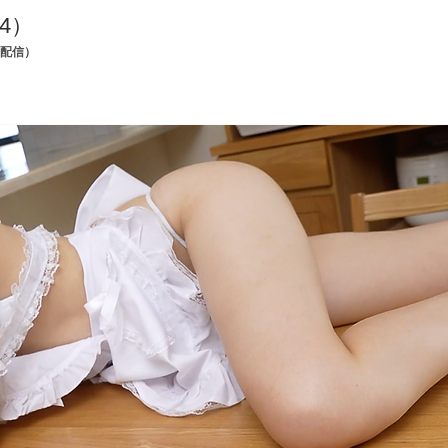
4
）
K配信）