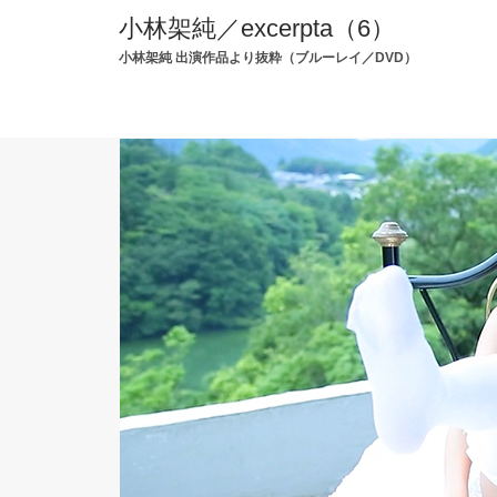
小林架純／excerpta（6）
小林架純 出演作品より抜粋（ブルーレイ／DVD）