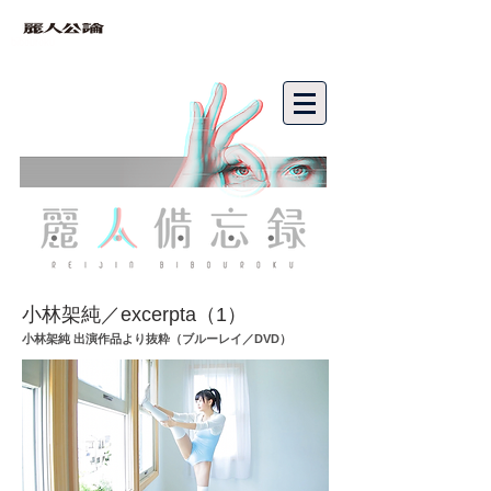
bibouroku
小林架純／excerpta（1）
小林架純 出演作品より抜粋（ブルーレイ／DVD）