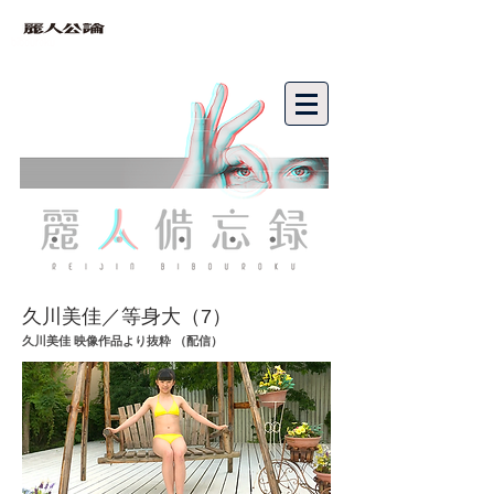
bibouroku
久川美佳／等身大（7
）
久川美佳 映像作品より抜粋 （配信）