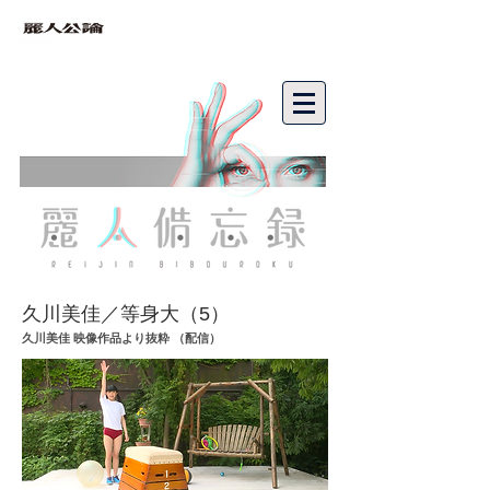
bibouroku
久川美佳／等身大（5
）
久川美佳 映像作品より抜粋 （配信）