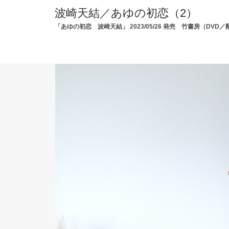
波崎天結／あゆの初恋（2）
「あゆの初恋 波崎天結」 2023/05/26 発売 竹書房（DVD／