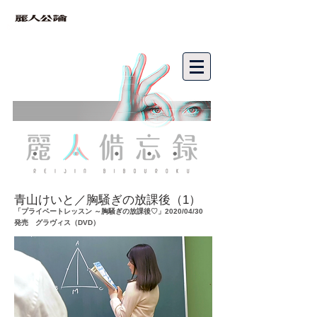
bibouroku
青山けいと／胸騒ぎの放課後（1）
「プライベートレッスン ～胸騒ぎの放課後♡」2020/04/30
発売 グラヴィス（DVD）