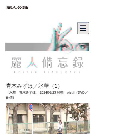
bibouroku
青木みずほ／氷華（1）
「氷華 青木みずほ」 2014/05/23 発売 pistil（DVD／
配信）