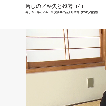
碧しの／喪失と残響（4）
碧しの〈篠めぐみ〉出演映像作品より抜粋（DVD／配信）